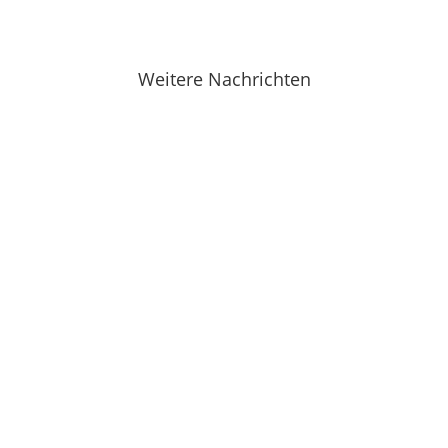
Weitere Nachrichten
ion Augsburg. Der Hospizbewegung ist es gelungen, den Tod aus d
 es Prof. Dr. Andreas Heller auf den Punkt. Mit der Hospizwoche 2026