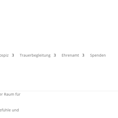
Jahre)
ospiz
Trauerbegleitung
Ehrenamt
Spenden
n – besonders
erden. Ab
der Raum für
efühle und