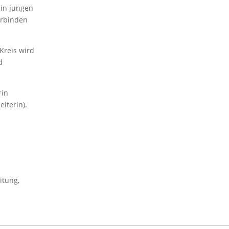
 in jungen
erbinden
Kreis wird
d
rin
iterin).
itung,