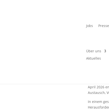
« Zurück zur Übersicht
Jobs
Press
Gesprä
nach P
Über uns
Aktuelles
Für Trauernde
Der Verlust 
dann, wenn e
April 2026 e
Austausch, V
In einem ge
Herausforde