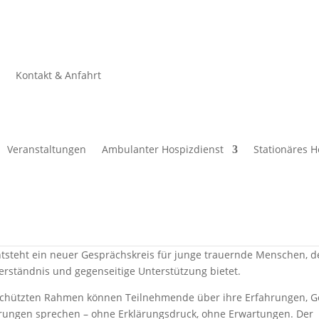
e
Kontakt & Anfahrt
chskreis für junge Trauernde (20-45 
artnerverlust
Veranstaltungen
Ambulanter Hospizdienst
Stationäres H
8. Mai. 2026
|
Veranstaltungen
, die ihren Partner/ihre Partnerin in jungen Jahren verloren haben
eines Partners oder einer Partnerin hebt das Leben aus den Angel
r früh kommt und viele Zukunftspläne plötzlich infrage gestellt w
ntsteht ein neuer Gesprächskreis für junge trauernde Menschen, 
erständnis und gegenseitige Unterstützung bietet.
schützten Rahmen können Teilnehmende über ihre Erfahrungen, G
rungen sprechen – ohne Erklärungsdruck, ohne Erwartungen. Der