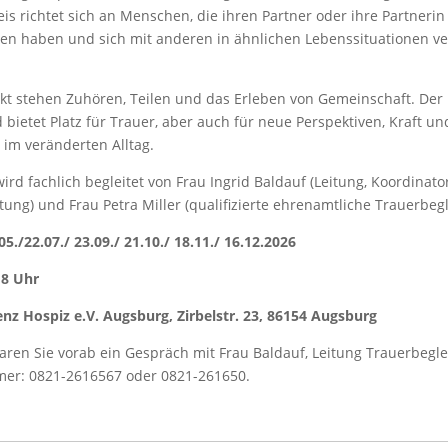
is richtet sich an Menschen, die ihren Partner oder ihre Partnerin
ren haben und sich mit anderen in ähnlichen Lebenssituationen v
kt stehen Zuhören, Teilen und das Erleben von Gemeinschaft. Der 
 bietet Platz für Trauer, aber auch für neue Perspektiven, Kraft un
 im veränderten Alltag.
ird fachlich begleitet von Frau Ingrid Baldauf (Leitung, Koordinato
tung) und Frau Petra Miller (qualifizierte ehrenamtliche Trauerbegle
5./22.07./ 23.09./ 21.10./ 18.11./ 16.12.2026
18 Uhr
zenz Hospiz e.V. Augsburg, Zirbelstr. 23, 86154 Augsburg
baren Sie vorab ein Gespräch mit Frau Baldauf, Leitung Trauerbegle
er: 0821-2616567 oder 0821-261650.