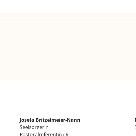
Josefa Britzelmeier-Nann
Seelsorgerin
Pastoralreferentin i.R.