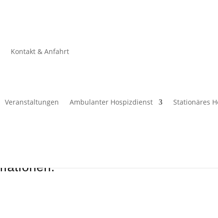
G e.V.
e
Kontakt & Anfahrt
.
Veranstaltungen
Ambulanter Hospizdienst
Stationäres H
Spende
i bleiben
rmationen.