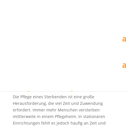
« Zurück zur Übersicht
Mehr Zeit für den Abschied
25. Nov.. 2021
|
Aktuelles
,
Pressemeldungen
Neues Projekt unterstützt
würdevolles Sterben in
Pflegeinrichtungen
Die Pflege eines Sterbenden ist eine große
Herausforderung, die viel Zeit und Zuwendung
erfordert. Immer mehr Menschen versterben
mittlerweile in einem Pflegeheim. In stationären
Einrichtungen fehlt es jedoch häufig an Zeit und