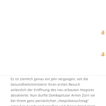
« Zurück zur Übersicht
Ganz nah dran!
12. Nov.. 2019
|
Aktuelles
Staatsministerin für Gesundheit und Pflege Melanie
Huml besuchte das St.Vinzenz Hospiz – Viele
interessierte Besucher beim Tag der Offenen Tür –
Es ist ziemlich genau ein Jahr vergangen, seit die
Gesundheitsministerin ihren ersten Besuch
anlässlich der Eröffnung des neu erbauten Hospizes
absolvierte. Nun durfte Domkapitular Armin Zürn sie
bei ihrem ganz persönlichen „Hospizbesuchstag“